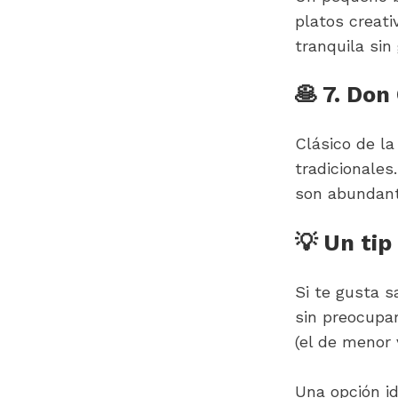
platos creati
tranquila sin
🥞 7. Don
Clásico de l
tradicionales
son abundante
💡 Un ti
Si te gusta s
sin preocupar
(el de menor 
Una opción id