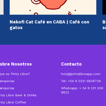
Nekofi Cat Café en CABA | Café con
B
gatos
s
obre Nosotros
Contacto
Que es Pinta Libre?
hola@pintalibreapp.com
anquicias
Tel: +54 9 0221 4839739
anquicias
Whatsapp: + 54 9 221 309
9832
nta Libre Beer & Drinks
nta Libre Coffee