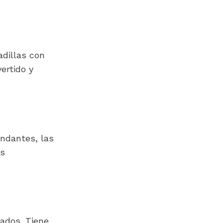
dillas con 
rtido y 
ndantes, las 
s 
dos. Tiene 