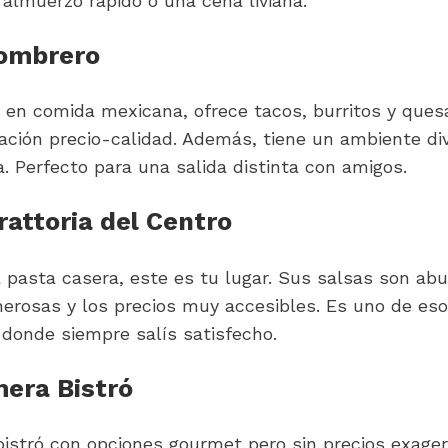
 almuerzo rápido o una cena liviana.
Sombrero
 en comida mexicana, ofrece tacos, burritos y quesa
ación precio-calidad. Además, tiene un ambiente dive
 Perfecto para una salida distinta con amigos.
Trattoria del Centro
a pasta casera, este es tu lugar. Sus salsas son abu
erosas y los precios muy accesibles. Es uno de eso
 donde siempre salís satisfecho.
mera Bistró
istró con opciones gourmet pero sin precios exagera