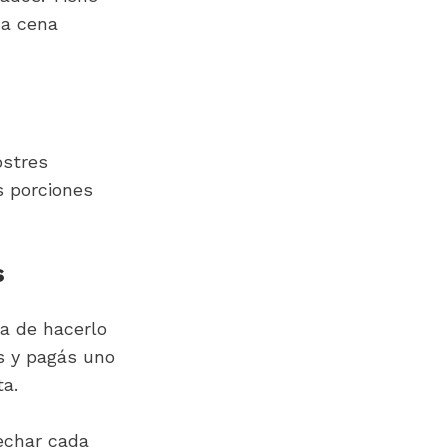
a cena 
stres 
 porciones 
s
a de hacerlo 
s y pagás uno 
ta.
echar cada 