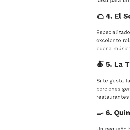
Ideal para un
🌮 4. El 
Especializado
excelente rel
buena música.
🍝 5. La 
Si te gusta l
porciones gen
restaurantes
🍳 6. Qui
Un pequeño b