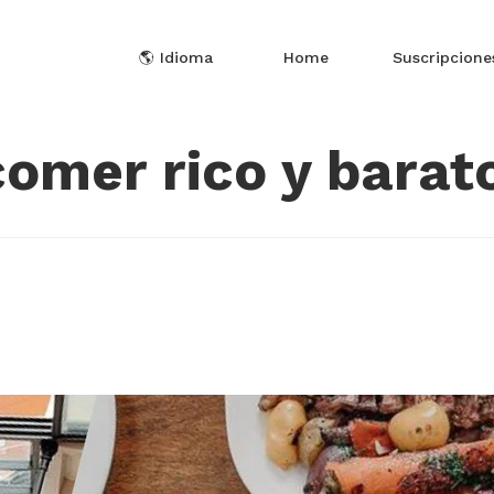
🌎 Idioma
Home
Suscripcione
omer rico y barat