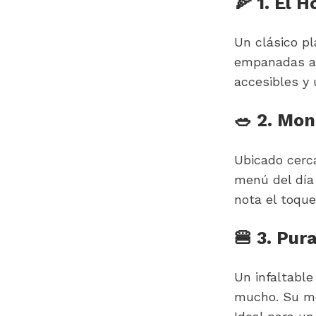
🍕 1. El H
Un clásico pl
empanadas abu
accesibles y 
🥗 2. Mon
Ubicado cerca
menú del día
nota el toque
🍔 3. Pur
Un infaltable
mucho. Su me