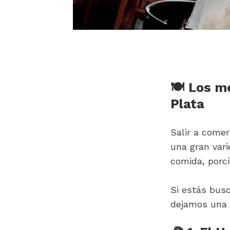
🍽️ Los m
Plata
Salir a comer
una gran var
comida, porci
Si estás busc
dejamos una 