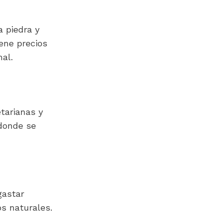
 piedra y 
ene precios 
al.
arianas y 
donde se 
astar 
 naturales. 